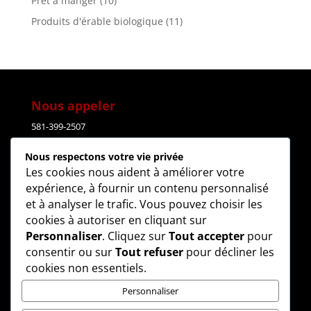
Prêt à manger
(10)
Produits d'érable biologique
(11)
Nous appeler
581-399-2507
Nous respectons votre vie privée
Courriel
Les cookies nous aident à améliorer votre
expérience, à fournir un contenu personnalisé
lesdelicesdudomaine@gmail.com
et à analyser le trafic. Vous pouvez choisir les
cookies à autoriser en cliquant sur
Adresse
Personnaliser
. Cliquez sur
Tout accepter
pour
consentir ou sur
Tout refuser
pour décliner les
4508
,
R
oute 112
cookies non essentiels.
East-
Broughton
(
Q
uébec)
G0N 1G0
Personnaliser