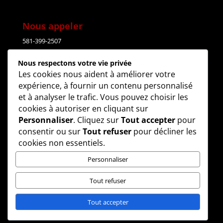
Nous appeler
581-399-2507
Nous respectons votre vie privée
Courriel
Les cookies nous aident à améliorer votre
expérience, à fournir un contenu personnalisé
lesdelicesdudomaine@gmail.com
et à analyser le trafic. Vous pouvez choisir les
cookies à autoriser en cliquant sur
Adresse
Personnaliser
. Cliquez sur
Tout accepter
pour
consentir ou sur
Tout refuser
pour décliner les
4508
,
R
oute 112
cookies non essentiels.
East-
Broughton
(
Q
uébec)
G0N 1G0
Personnaliser
Tout refuser
Tout accepter
Tous droits réservés 2023 ©
Les Délices du Domaine|
Conception site web par
Moonlight Web