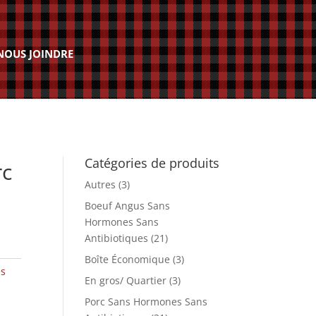
NOUS JOINDRE
Catégories de produits
rc
Autres
(3)
Boeuf Angus Sans
Hormones Sans
Antibiotiques
(21)
Boîte Économique
(3)
es
En gros/ Quartier
(3)
Porc Sans Hormones Sans