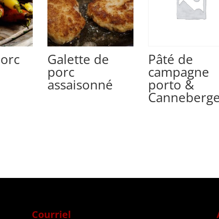
porc
Galette de
Pâté de
porc
campagne
assaisonné
porto &
Canneberg
Courriel