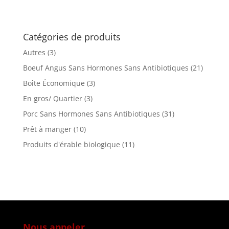
Catégories de produits
Autres
(3)
Boeuf Angus Sans Hormones Sans Antibiotiques
(21)
Boîte Économique
(3)
En gros/ Quartier
(3)
Porc Sans Hormones Sans Antibiotiques
(31)
Prêt à manger
(10)
Produits d'érable biologique
(11)
Nous appeler