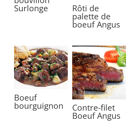
bouvillon
Surlonge
Rôti de
palette de
boeuf Angus
Boeuf
bourguignon
Contre-filet
Boeuf Angus