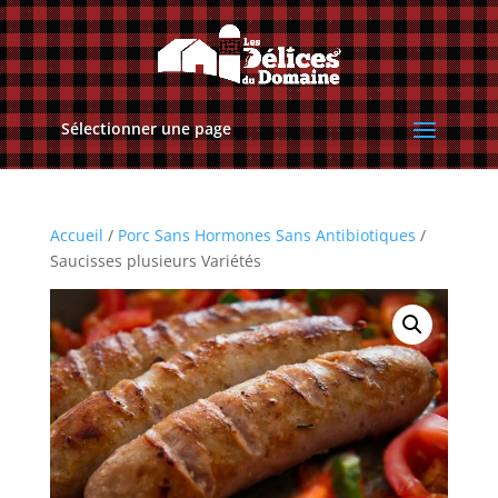
Sélectionner une page
Accueil
/
Porc Sans Hormones Sans Antibiotiques
/
Saucisses plusieurs Variétés