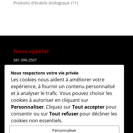
Produits d'érable biologique
(11)
Nous appeler
581-399-2507
Nous respectons votre vie privée
Courriel
Les cookies nous aident à améliorer votre
expérience, à fournir un contenu personnalisé
lesdelicesdudomaine@gmail.com
et à analyser le trafic. Vous pouvez choisir les
cookies à autoriser en cliquant sur
Adresse
Personnaliser
. Cliquez sur
Tout accepter
pour
consentir ou sur
Tout refuser
pour décliner les
4508
,
R
oute 112
cookies non essentiels.
East-
Broughton
(
Q
uébec)
G0N 1G0
Personnaliser