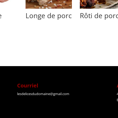
e
Longe de porc
Rôti de por
Courriel
lesdelicesdudomaine@gmail.com