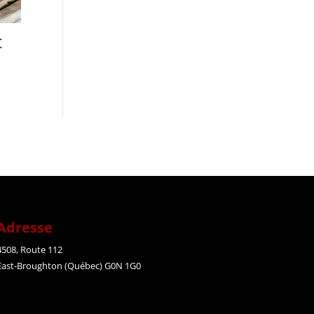
c
Adresse
4508
,
R
oute 112
East-
Broughton
(
Q
uébec)
G0N 1G0