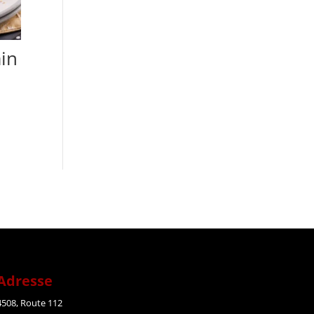
in
Adresse
4508
,
R
oute 112