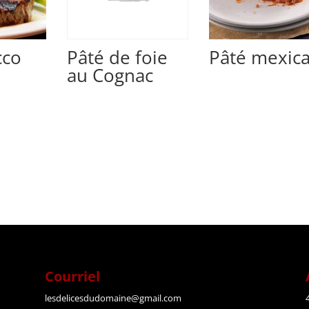
cco
Pâté de foie
Pâté mexica
au Cognac
Courriel
lesdelicesdudomaine@gmail.com